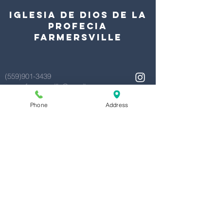
Iglesia de dios de la
profecia
FARMERSVILLE
(559)901-3439
cogopfarmersville@gmail.com
417 N Magnolia Ave
Phone
Address
Farmersville, CA 93223
Dar | Give
Tiene alguna pregunta?