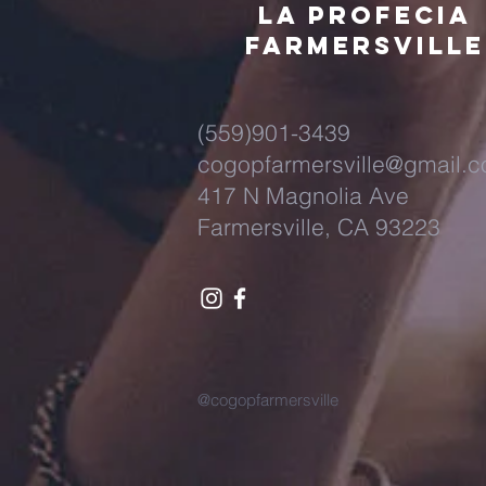
la profecia
FARMERSVILLE
(559)901-3439
cogopfarmersville@gmail.
417 N Magnolia Ave
Farmersville, CA 93223
@cogopfarmersville