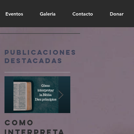
Eventos
Galeria
Contacto
Donar
Publicaciones
destacadas
Como
En Resumen
interpreta
- GENESIS