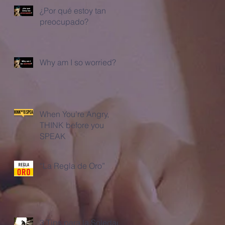
¿Por qué estoy tan
preocupado?
Why am I so worried?
When You’re Angry,
THINK before you
SPEAK
“La Regla de Oro”
3 Tips para la Soledad!