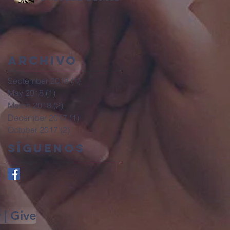
Archivo
September 2018
(1)
1 post
May 2018
(1)
1 post
March 2018
(2)
2 posts
December 2017
(1)
1 post
October 2017
(2)
2 posts
Síguenos
 | Give